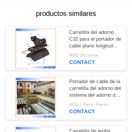
MAPA
DEL
productos similares
SITIO
Carretilla del adorno
PRIVACY
C32 para el portador de
cable plano longitud
POLICY
32mm*30mm*1.5m m
MOQ:100 metros
de los 4m o de los 6m
CONTACT
Portador de cable de la
carretilla del adorno del
sistema del adorno de
la pista de la
MOQ:1 Piece / Pieces
resistencia a la
CONTACT
corrosión C
Carretilla de arriba