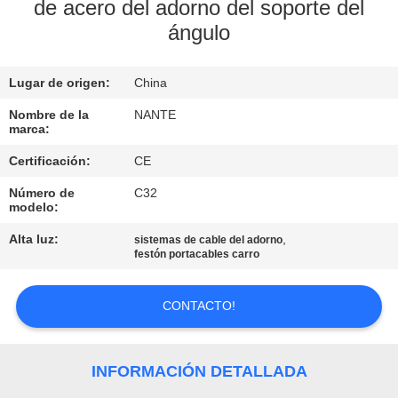
de acero del adorno del soporte del
ángulo
CONTROL
DE
Lugar de origen:
China
CALIDAD
Nombre de la
NANTE
marca:
CONTÁCTENOS
Certificación:
CE
Número de
C32
SOLICITAR
modelo:
UNA
Alta luz:
,
sistemas de cable del adorno
festón portacables carro
COTIZACIÓN
CONTACTO!
COMPANY
NEWS
INFORMACIÓN DETALLADA