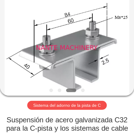
Shaoxing
Nante
Lifting
Eqiupment
Co.,Ltd..
All
Rights
Reserved.
INICIO
PRODUCTOS
SOBRE
NOSOTROS
VISITA
A
Sistema del adorno de la pista de C
LA
Suspensión de acero galvanizada C32
FÁBRICA
para la C-pista y los sistemas de cable