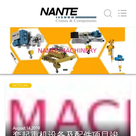
eléctrico
de
cable
Proveedor.
Copyright
©
2015
-
INICIO
2022
crane-
component.com.
All
Rights
PRODUCTOS
Reserved.
SOBRE
NOSOTROS
NOTICIAS
VISITA
A
LA
August 14,2019
FÁBRICA
套起重机设备及配件项目竣