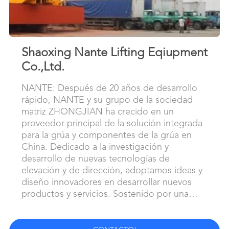
Shaoxing Nante Lifting Eqiupment
Co.,Ltd.
NANTE: Después de 20 años de desarrollo
rápido, NANTE y su grupo de la sociedad
matriz ZHONGJIAN ha crecido en un
proveedor principal de la solución integrada
para la grúa y componentes de la grúa en
China. Dedicado a la investigación y
desarrollo de nuevas tecnologías de
elevación y de dirección, adoptamos ideas y
diseño innovadores en desarrollar nuevos
productos y servicios. Sostenido por una
gran cantidad de experiencia industrial en
industria de elevación, podemos