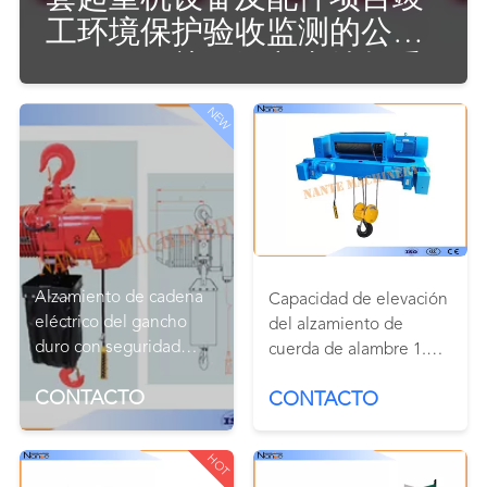
工环境保护验收监测的公告
CONTROL
1000 del 关于绍兴南特起重
DE
设备有限公司年产
NEW
CALIDAD
CONTÁCTENOS
SOLICITAR
Alzamiento de cadena
Capacidad de elevación
UNA
eléctrico del gancho
del alzamiento de
duro con seguridad
COTIZACIÓN
cuerda de alambre 1.6-
rotativa de 360 grados
12.5 eléctricos
CONTACTO
CONTACTO
industriales pesados
COMPANY
NEWS
HOT