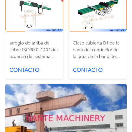
arreglo de arriba de
Clase cubierta B1 de la
cobre ISO9001 CCC del
barra del conductor de
acuerdo del sistema
la grúa de la barra de
ferroviario 660V
distribución ningunas
CONTACTO
CONTACTO
partículas llameantes