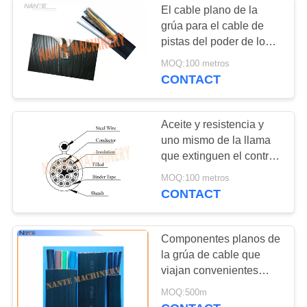
El cable plano de la
Carril de acero de la
grúa para el cable de
pistas del poder de los
grúa
sistemas del adorno
MOQ:100 metros
ofrece las grúas y alza
CONTACT
serie de YFFB
Aceite y resistencia y
uno mismo de la llama
10
que extinguen el control
Cabina de la grúa
pendiente para el
MOQ:100 metros
sistema del adorno
CONTACT
de arriba
Componentes planos de
la grúa de cable que
viajan convenientes
para los ferrocarriles
10
MOQ:500m