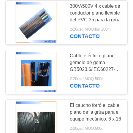
300V/500V 4 x cable de
conductor plano flexible
35
del PVC 35 para la grúa
Polipasto eléctrico
2-20usd MOQ:los 200m
CONTACTO
de cadena
Cable eléctrico plano
gemelo de goma
GB5023.6/IEC60227-6
de la resistencia del
20
2-20usd MOQ:500m
aceite/de la llama
CONTACTO
cable eléctrico plano
El caucho forró el cable
plano de la grúa para el
equipo mecánico, 6 x 16
2-20usd MOQ:500m