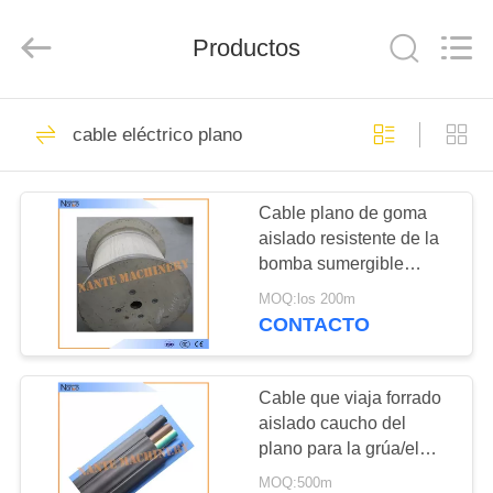
de
cable
Proveedor.
Productos
Copyright
©
2015
-
2020
INICIO
71
crane-
component.com.
cable eléctrico plano
All
Polipasto eléctrico
Rights
Reserved.
PRODUCTOS
de cable
Cable plano de goma
aislado resistente de la
SOBRE
bomba sumergible
NOSOTROS
450V/750V
MOQ:los 200m
CONTACTO
64
VISITA
Carro del extremo
A
Cable que viaja forrado
aislado caucho del
LA
de la grúa
plano para la grúa/el
FÁBRICA
alzamiento 6 x 2,5
MOQ:500m