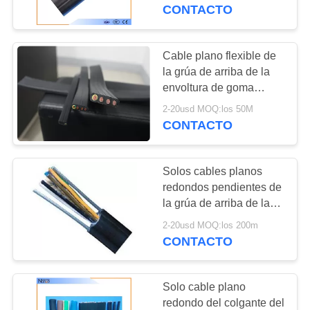
CONTACTO
CONTROL
DE
Cable plano flexible de
39
CALIDAD
la grúa de arriba de la
barra del conductor
envoltura de goma
multifilar de los
de la grúa
2-20usd MOQ:los 50M
CONTÁCTENOS
recambios
CONTACTO
SOLICITAR
Solos cables planos
UNA
redondos pendientes de
COTIZACIÓN
la grúa de arriba de la
98
viga del cable eléctrico
2-20usd MOQ:los 200m
sistema ferroviario
CONTACTO
COMPANY
del conductor
NEWS
Solo cable plano
redondo del colgante del