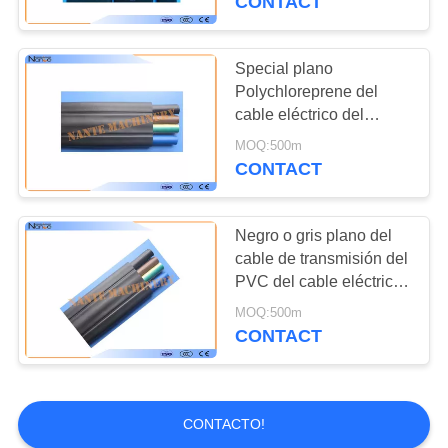
CONTACT
Carretón de la grúa
Special plano
Polychloreprene del
cable eléctrico del
caucho de acrilonitrilo
MOQ:500m
del butadieno
CONTACT
16
Sistema de la
Negro o gris plano del
cable de transmisión del
cadena de energía
PVC del cable eléctrico
del filamento plano
MOQ:500m
mezclado del cobre
CONTACT
12
CONTACTO!