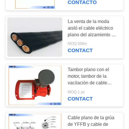
CONTACTO
18
La venta de la moda
Emito la carretilla
aisló el cable eléctrico
plano del alzamiento del
conductor de cobre con
MOQ:500m
buen quanlity
CONTACT
Tambor plano con el
21
motor, tambor de la
Carretilla del cable
vacilación de cable
eléctrico de la pintura
del adorno
MOQ:1 pc
roja del carrete de cable
CONTACT
Cable plano de la grúa
de YFFB y cable de