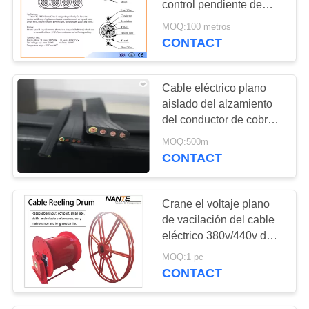
control pendiente de
92
RVV con el uso material
MOQ:100 metros
Alzamiento
de cobre en -15℃
CONTACT
inalámbrico
Cable eléctrico plano
teledirigido
aislado del alzamiento
del conductor de cobre
con los alambres de
MOQ:500m
acero favorables
CONTACT
14
Control del colgante
Crane el voltaje plano
del alzamiento
de vacilación del cable
eléctrico 380v/440v del
tambor del cable de los
MOQ:1 pc
componentes
CONTACT
36