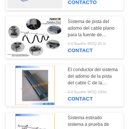
CONTACTO
18
Sistema de pista del
Emito la carretilla
adorno del cable plano
para la fuente de
alimentación de la grúa
4-4.8usd/m MOQ:20 m
y de la carretilla
CONTACT
El conductor del sistema
21
del adorno de la pista
Carretilla del cable
del cable C de la
energía baja cerca
del adorno
4-4.8usd/m MOQ:100m
32mm*30mm*1.5m m
CONTACT
con barandilla
Sistema estirado
sistema a prueba de