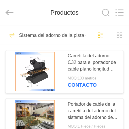
de
cable
Proveedor.
Productos
Copyright
©
2015
-
2020
INICIO
71
crane-
component.com.
Sistema del adorno de la pista de C
All
Polipasto eléctrico
Rights
Reserved.
PRODUCTOS
de cable
Carretilla del adorno
C32 para el portador de
SOBRE
cable plano longitud
NOSOTROS
32mm*30mm*1.5m m de
MOQ:100 metros
los 4m o de los 6m
CONTACTO
64
VISITA
Carro del extremo
A
Portador de cable de la
carretilla del adorno del
LA
de la grúa
sistema del adorno de la
FÁBRICA
pista de la resistencia a
MOQ:1 Piece / Pieces