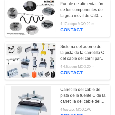
Fuente de alimentación
Carril de acero de la
de los componentes de
la grúa móvil de C30
grúa
C32 C40 C63 C -
4-17usd/pc MOQ:20 m
sistema del adorno de la
CONTACT
pista
Sistema del adorno de
la pista de la carretilla C
10
del cable del carril para
Cabina de la grúa
los componentes de
4-4.5usd/m MOQ:20 m
grúa
CONTACT
de arriba
Carretilla del cable de
pista de la fuente C de la
carretilla del cable del
extremo C32 para el
10
4-5usd/pc MOQ:1PC
sistema del adorno