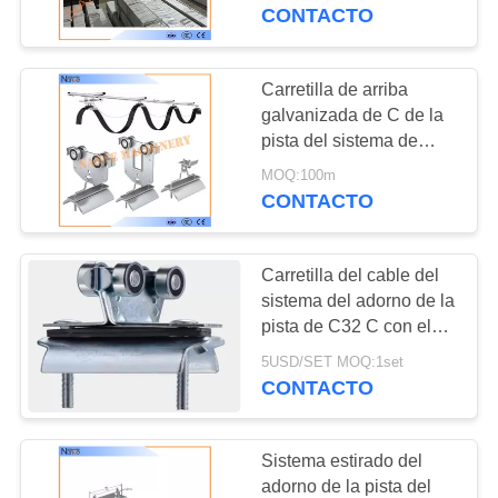
la corrosión C
CONTACTO
CONTROL
DE
Carretilla de arriba
39
CALIDAD
galvanizada de C de la
barra del conductor
pista del sistema de
acero del adorno para
de la grúa
MOQ:100m
CONTÁCTENOS
los cables planos
CONTACTO
SOLICITAR
Carretilla del cable del
UNA
sistema del adorno de la
COTIZACIÓN
pista de C32 C con el
98
acero galvanizado para
5USD/SET MOQ:1set
sistema ferroviario
la grúa
CONTACTO
COMPANY
del conductor
NEWS
Sistema estirado del
adorno de la pista del