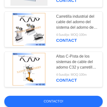
CONTACT
Carretón de la grúa
Carretilla industrial del
cable del adorno del
sistema del adorno de la
pista de C para el
4-5usd/pc MOQ:100m
sistema de transportador
CONTACT
16
Sistema de la
Altas C-Pista de los
sistemas de cable del
cadena de energía
adorno C32 y carretilla
eficientes del cable
4-5usd/pc MOQ:100m
CONTACT
12
CONTACTO!