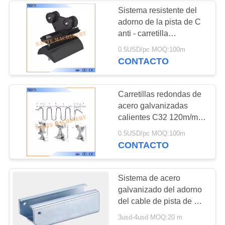
Sistema resistente del
adorno de la pista de C
35
anti - carretilla
Polipasto eléctrico
CCC/ISO/CE del cable
0.5USD/pc MOQ:100m
de la explosión
CONTACTO
de cadena
Carretillas redondas de
acero galvanizadas
calientes C32 120m/min
del camión del cable C
20
0.5USD/pc MOQ:100m
CONTACTO
cable eléctrico plano
Sistema de acero
galvanizado del adorno
del cable de pista de C
para el cable plano y
3usd-4usd MOQ:20 m
redondo