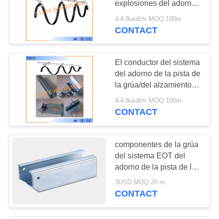
explosiones del adorno
92
del alambre del adorno
4-4.8usd/m MOQ:100m
Alzamiento
de la pista de C
CONTACT
inalámbrico
El conductor del sistema
teledirigido
del adorno de la pista de
la grúa/del alzamiento C
cerca
4-4.8usd/m MOQ:100m
32mm*30mm*1.5m m
CONTACT
14
con barandilla
Control del colgante
componentes de la grúa
del alzamiento
del sistema EOT del
adorno de la pista de los
4m C hechos del acero
3USD MOQ:20 m
inoxidable
CONTACT
36