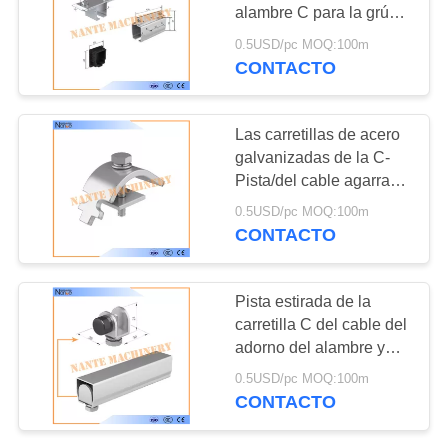
alambre C para la grúa
C40 120m/min
0.5USD/pc MOQ:100m
CONTACTO
33
Alto sistema del
Las carretillas de acero
carrete de Tro
galvanizadas de la C-
Pista/del cable agarran
C32 los 4m - los 6m
0.5USD/pc MOQ:100m
120m/min
CONTACTO
64
Pista estirada de la
Sistema del adorno
carretilla C del cable del
adorno del alambre y
de la pista de C
cable de la carretilla que
0.5USD/pc MOQ:100m
lleva a cabo el sistema
CONTACTO