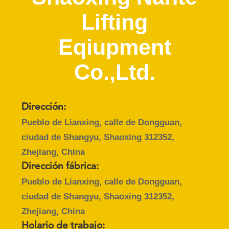
Lifting
CONTROL
DE
Eqiupment
CALIDAD
Co.,Ltd.
CONTÁCTENOS
Dirección:
SOLICITAR
Pueblo de Lianxing, calle de Dongguan,
UNA
ciudad de Shangyu, Shaoxing 312352,
COTIZACIÓN
Zhejiang, China
Dirección fábrica:
COMPANY
Pueblo de Lianxing, calle de Dongguan,
ciudad de Shangyu, Shaoxing 312352,
NEWS
Zhejiang, China
Holario de trabajo: