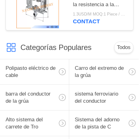
la resistencia a la
corrosión I cerca las
1.3USD/M MOQ:1 Piece / Pieces
carretillas 150m/min
CONTACT
del cable con barandilla
Categorías Populares
Todos
Polipasto eléctrico de
Carro del extremo de
cable
la grúa
barra del conductor
sistema ferroviario
de la grúa
del conductor
Alto sistema del
Sistema del adorno
carrete de Tro
de la pista de C