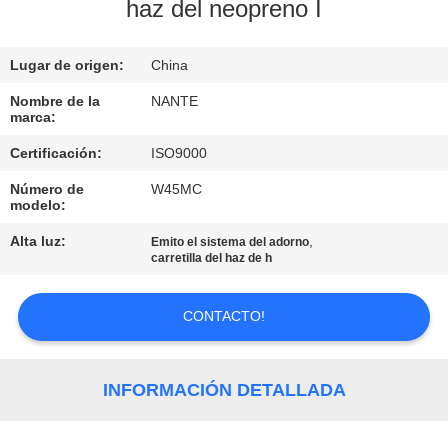
haz del neopreno I
CONTROL
Lugar de origen:
China
DE
CALIDAD
Nombre de la
NANTE
marca:
Certificación:
ISO9000
CONTÁCTENOS
Número de
W45MC
modelo:
SOLICITAR
Alta luz:
,
Emito el sistema del adorno
UNA
carretilla del haz de h
COTIZACIÓN
CONTACTO!
COMPANY
NEWS
INFORMACIÓN DETALLADA