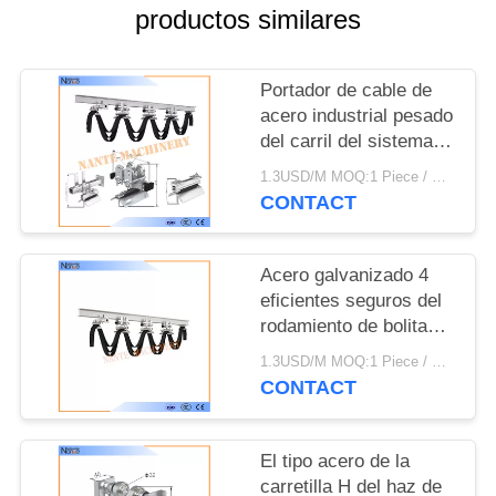
MAPA
productos similares
DEL
SITIO
Portador de cable de
acero industrial pesado
del carril del sistema
PRIVACY
del adorno del haz de
1.3USD/M MOQ:1 Piece / Pieces
POLICY
las grúas I
CONTACT
Acero galvanizado 4
eficientes seguros del
rodamiento de bolitas
de la carretilla del haz
1.3USD/M MOQ:1 Piece / Pieces
de la rueda I 3.85kg
CONTACT
El tipo acero de la
carretilla H del haz de