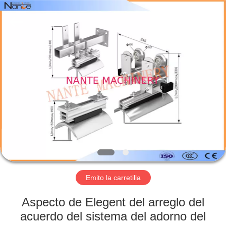
Shaoxing
Nante
Lifting
Eqiupment
Co.,Ltd..
All
Rights
Reserved.
INICIO
PRODUCTOS
SOBRE
NOSOTROS
VISITA
A
Emito la carretilla
LA
Aspecto de Elegent del arreglo del
FÁBRICA
acuerdo del sistema del adorno del