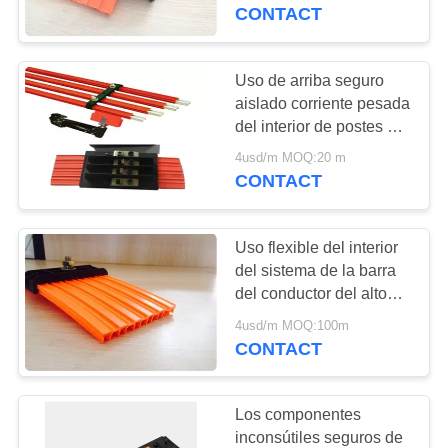
CONTACT
CONTROL
DE
Uso de arriba seguro
CALIDAD
aislado corriente pesada
del interior de postes del
carril 4 del conductor
4usd/m MOQ:20 m
CONTÁCTENOS
CONTACT
SOLICITAR
Uso flexible del interior
UNA
del sistema de la barra
COTIZACIÓN
del conductor del alto
del tro de la grúa de
4usd/m MOQ:100m
puente del carrete poder
CONTACT
COMPANY
del sistema pequeño
NEWS
Los componentes
inconsútiles seguros de