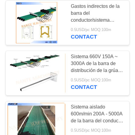
Gastos indirectos de la
barra del
conductor/sistema
aislados industriales de
0.5USD/pc MOQ:100m
la barra de distribución
CONTACT
de la grúa de puente
Sistema 660V 150A ~
3000A de la barra de
distribución de la grúa
de la barra del conductor
0.5USD/pc MOQ:100m
del alzamiento/de la
CONTACT
grúa la monofásico
Sistema aislado
600m/min 200A - 5000A
de la barra del conductor
de la grúa de arriba
0.5USD/pc MOQ:100m