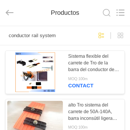
Shaoxing
Nante
Lifting
Productos
Eqiupment
Co.,Ltd..
All
Rights
Reserved.
INICIO
conductor rail system
PRODUCTOS
Sistema flexible del
carrete de Tro de la
SOBRE
barra del conductor de 4
NOSOTROS
fases alto para la grúa
MOQ:100m
de arriba
CONTACT
VISITA
A
alto Tro sistema del
carrete de 50A-140A,
LA
barra inconsútil ligera
FÁBRICA
del conductor
MOQ:100m