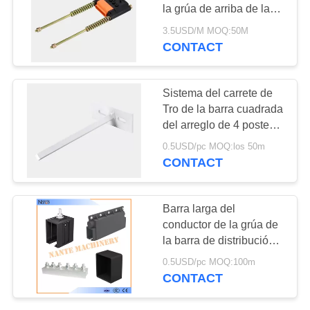
MAPA
la grúa de arriba de la
DEL
barra de distribución
3.5USD/M MOQ:50M
terminan el carril del
CONTACT
SITIO
tensor 6P
PRIVACY
Sistema del carrete de
Tro de la barra cuadrada
POLICY
del arreglo de 4 postes
alto para la barra de
0.5USD/pc MOQ:los 50m
distribución aislada del
CONTACT
carril del poder del
conductor
Barra larga del
conductor de la grúa de
la barra de distribución
de la distribución de
0.5USD/pc MOQ:100m
energía de viaje para los
CONTACT
sistemas del monorrail