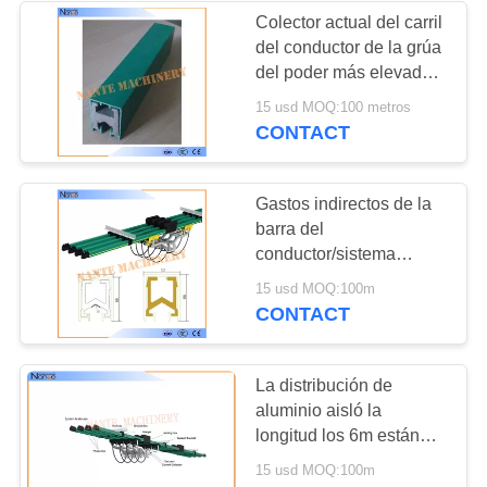
Colector actual del carril
del conductor de la grúa
del poder más elevado
para los sistemas de la
15 usd MOQ:100 metros
electrificación
CONTACT
Gastos indirectos de la
barra del
conductor/sistema
aislados industriales de
15 usd MOQ:100m
la barra de distribución
CONTACT
de la grúa de puente
La distribución de
aluminio aisló la
longitud los 6m estándar
de tierra 660V de la
15 usd MOQ:100m
barra los 4m