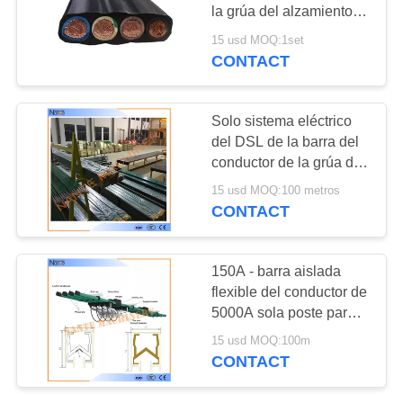
MAPA
la grúa del alzamiento
DEL
de la barra de cobre del
15 usd MOQ:1set
conductor
CONTACT
SITIO
PRIVACY
Solo sistema eléctrico
del DSL de la barra del
POLICY
conductor de la grúa de
poste de la carga
15 usd MOQ:100 metros
pesada
CONTACT
150A - barra aislada
flexible del conductor de
5000A sola poste para
la grúa
15 usd MOQ:100m
CONTACT