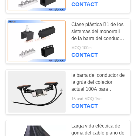
postes
CONTACT
CONTROL
DE
Clase plástica B1 de los
CALIDAD
sistemas del monorrail
de la barra del conductor
de la grúa de JDC-H
MOQ:100m
CONTÁCTENOS
CONTACT
SOLICITAR
la barra del conductor de
UNA
la grúa del colector
COTIZACIÓN
actual 100A para
Unipole aisló el carril del
15 usd MOQ:1set
conductor
CONTACT
COMPANY
NEWS
Larga vida eléctrica de
goma del cable plano de