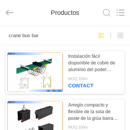
Shaoxing
Nante
Lifting
Productos
Eqiupment
Co.,Ltd..
All
Rights
Reserved.
INICIO
crane bus bar
PRODUCTOS
Instalación fácil
disponible de cobre de
SOBRE
aluminio del poder
NOSOTROS
grande de la barra del
MOQ:100m
conductor de la grúa
CONTACT
VISITA
A
Arreglo compacto y
flexible de la sola de
LA
poste de la grúa barra
FÁBRICA
del conductor para
MOQ:100m