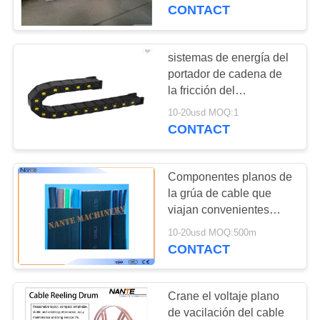
ruedan el sistema del
CONTACT
bloque/de rueda
CONTROL
DE
sistemas de energía del
CALIDAD
portador de cadena de
la fricción del
perseguidor del cable de
10-20usd MOQ:1
CONTÁCTENOS
los componentes de la
CONTACT
grúa de pórtico 18x18
SOLICITAR
Componentes planos de
UNA
la grúa de cable que
COTIZACIÓN
viajan convenientes
para los ferrocarriles
10-20usd MOQ:500m
CONTACT
COMPANY
NEWS
Crane el voltaje plano
de vacilación del cable