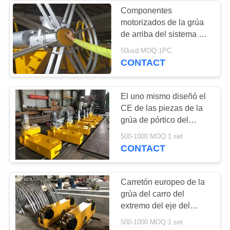
Componentes
motorizados de la grúa
de arriba del sistema del
carrete de cable de la
50usd MOQ:1PC
grúa al cable pesado
CONTACT
El uno mismo diseñó el
CE de las piezas de la
grúa de pórtico del
carretón del HSE del
500-1000 MOQ:1 set
carro del extremo y el
CONTACT
ISO pasajeros
Carretón europeo de la
grúa del carro del
extremo del eje del
hueco del estilo para la
500-1000 MOQ:1 set
elevación de la grúa de