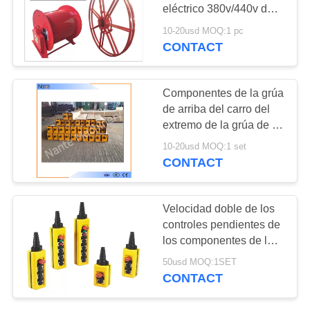
MAPA
eléctrico 380v/440v del
DEL
tambor del cable de los
10-20usd MOQ:1 pc
componentes
CONTACT
SITIO
PRIVACY
Componentes de la grúa
de arriba del carro del
POLICY
extremo de la grúa de la
viga de la seguridad de
10-20usd MOQ:1 set
Nante solos
CONTACT
Velocidad doble de los
controles pendientes de
los componentes de la
grúa de puente del
50usd MOQ:1SET
botón de Nxac IP65
CONTACT