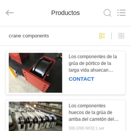
Shaoxing
Nante
Lifting
Productos
Eqiupment
Co.,Ltd..
All
Rights
Reserved.
INICIO
crane components
PRODUCTOS
Los componentes de la
grúa de pórtico de la
SOBRE
larga vida ahuecan
NOSOTROS
estilo del carretón del
CONTACT
camión del extremo del
eje/del carro del extremo
VISITA
A
Los componentes
huecos de la grúa de
LA
arriba del carretón del
FÁBRICA
carro del extremo del eje
500-1000 MOQ:1 set