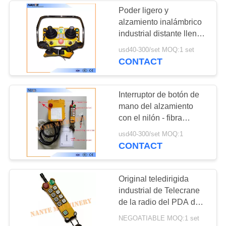
Poder ligero y
alzamiento inalámbrico
industrial distante lleno
teledirigidos para alzar
usd40-300/set MOQ:1 set
el equipo
CONTACT
Interruptor de botón de
mano del alzamiento
con el nilón - fibra
TELECRANE de
usd40-300/set MOQ:1
vivienda F24-10S
CONTACT
Original teledirigida
industrial de Telecrane
de la radio del PDA de 8
botones de Taiwán
NEGOATIABLE MOQ:1 set