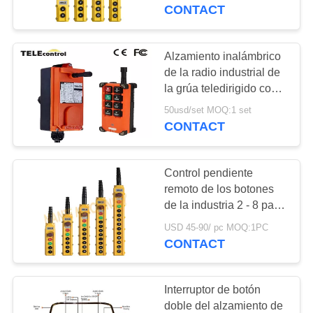
grúa/del colgante de la
CONTACT
grúa
CONTROL
DE
Alzamiento inalámbrico
CALIDAD
de la radio industrial de
la grúa teledirigido con
alto rendimiento
50usd/set MOQ:1 set
CONTÁCTENOS
CONTACT
SOLICITAR
Control pendiente
UNA
remoto de los botones
COTIZACIÓN
de la industria 2 - 8 para
el CD/el Doctor en
USD 45-90/ pc MOQ:1PC
Medicina alzamiento,
CONTACT
COMPANY
funcionamiento fácil
NEWS
Interruptor de botón
doble del alzamiento de