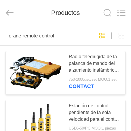
Shaoxing
Nante
Lifting
Productos
Eqiupment
Co.,Ltd..
All
Rights
Reserved.
INICIO
crane remote control
PRODUCTOS
Radio teledirigida de la
palanca de mando del
SOBRE
alzamiento inalámbrico
NOSOTROS
del diseño industrial
750-1000usd/set MOQ:1 set
teledirigida
CONTACT
VISITA
A
Estación de control
pendiente de la sola
LA
velocidad para el control
FÁBRICA
del alzamiento y de la
USD5-50/PC MOQ:1 piezas