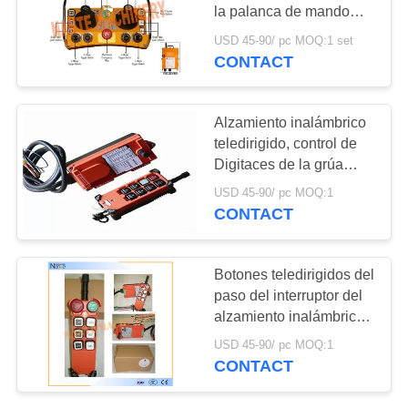
MAPA
la palanca de mando
DEL
100 metros de distancia
USD 45-90/ pc MOQ:1 set
para
CONTACT
SITIO
24/48/110/220/280V
PRIVACY
Alzamiento inalámbrico
teledirigido, control de
POLICY
Digitaces de la grúa
IP65 de grúa de puente
USD 45-90/ pc MOQ:1
CONTACT
Botones teledirigidos del
paso del interruptor del
alzamiento inalámbrico
impermeable 6
USD 45-90/ pc MOQ:1
CONTACT