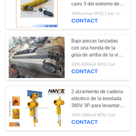
MAPA
carro 3 del extremo de la
DEL
grúa del acero eléctrico
1000usd/set MOQ:1 par / pares
modificada para
CONTACT
SITIO
requisitos particulares
PRIVACY
Bajo piezas lanzadas
con una honda de la
POLICY
grúa de arriba de la viga
del carro del extremo de
1000-3000usd MOQ:1set
la grúa solas
CONTACT
2 alzamiento de cadena
eléctrico de la tonelada
380V 3P para levantar
con la carretilla, 3,4
1000-1300usd MOQ:1set
M/velocidad mínima de
CONTACT
la elevación