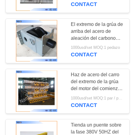
de 10 toneladas/50
CONTACT
toneladas
CONTROL
DE
El extremo de la grúa de
CALIDAD
arriba del acero de
aleación del carbono
acarrea el bloque de la
1000usd/set MOQ:1 pedazo
CONTÁCTENOS
rueda 40-250Kg para el
CONTACT
viaje largo de la grúa
SOLICITAR
Haz de acero del carro
UNA
del extremo de la grúa
COTIZACIÓN
del motor del comienzo
de Softing en industrial
1000usd/set MOQ:1 par / pares
pesado
CONTACT
COMPANY
NEWS
Tienda un puente sobre
la fase 380V 50HZ del