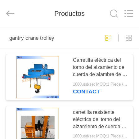
Shaoxing
Nante
Lifting
Productos
Eqiupment
Co.,Ltd..
All
Rights
Reserved.
INICIO
gantry crane trolley
PRODUCTOS
Carretilla eléctrica del
torno del alzamiento de
SOBRE
cuerda de alambre de la
NOSOTROS
viga doble para la
1000usd/set MOQ:1 Piece / Pieces
industria química
CONTACT
VISITA
A
carretilla resistente
eléctrica del torno del
LA
alzamiento de cuerda de
FÁBRICA
alambre del carril dual
1000usd/set MOQ:1 Piece / Pieces