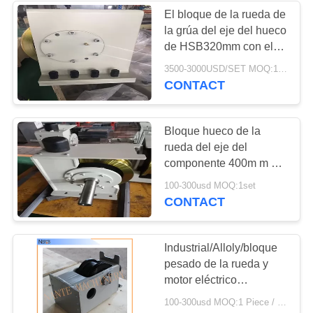
El bloque de la rueda de
la grúa del eje del hueco
de HSB320mm con el
transporte conecta la
3500-3000USD/SET MOQ:1set
placa y el perno
CONTACT
Bloque hueco de la
rueda del eje del
componente 400m m de
la grúa de HSB con
100-300usd MOQ:1set
llevar el diseño de
CONTACT
Europen
Industrial/Alloly/bloque
pesado de la rueda y
motor eléctrico
modificado para
100-300usd MOQ:1 Piece / Pieces
requisitos particulares