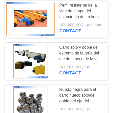
Perfil resistente de la
viga de chapa del
alzamiento del extremo
de la torsión industrial
1000-3000 MOQ:1 par / pares
pesada del haz
CONTACT
Carro solo y doble del
extremo de la grúa del
eje del hueco de la viga
en 0,25 kilovatios del
1000-3000 MOQ:1 pc
poder del motor por la
CONTACT
PC
Rueda negra para el
carro hueco solo/del
doble del eje del
extremo con la
1000-3000 MOQ:1 pc
superficie lisa