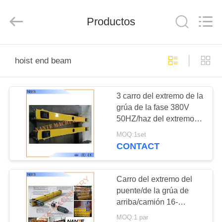
Shaoxing
Nante
Lifting
Productos
Eqiupment
Co.,Ltd..
All
Rights
Reserved.
INICIO
hoist end beam
PRODUCTOS
3 carro del extremo de la
grúa de la fase 380V
SOBRE
50HZ/haz del extremo
NOSOTROS
con 18m/min
MOQ:1set
independientemente
CONTACT
conducido
VISITA
A
Carro del extremo del
puente/de la grúa de
LA
arriba/camión 16-
FÁBRICA
22.5ton los 5.5m-16.5m
MOQ:1 par