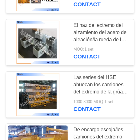
del extremo
CONTACT
CONTROL
DE
El haz del extremo del
CALIDAD
alzamiento del acero de
aleación/la rueda de la
grúa/la forja industriales
MOQ:1 set
CONTÁCTENOS
pesados de la grúa
CONTACT
rueda
SOLICITAR
Las series del HSE
UNA
ahuecan los camiones
COTIZACIÓN
del extremo de la grúa
de pórtico del carro del
1000-3000 MOQ:1 set
extremo del eje/de la
CONTACT
COMPANY
grúa de puente
NEWS
De encargo escoja/los
camiones del extremo