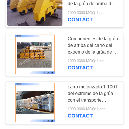
MAPA
de la grúa de arriba de
DEL
la viga del doble con el
1000-3000 MOQ:1 par
motor suave del Stat
CONTACT
SITIO
PRIVACY
Componentes de la grúa
de arriba del carro del
POLICY
extremo de la grúa de la
viga de la seguridad de
1000-3000 MOQ:1 set
Nante solos
CONTACT
carro motorizado 1-100T
del extremo de la grúa
con el transporte
autolubricador
1000-3000 MOQ:1 par
CONTACT