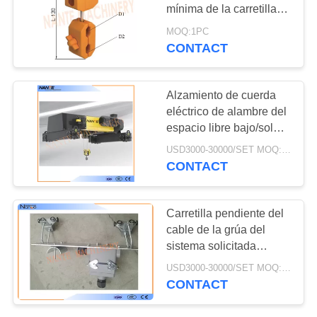
MAPA
mínima de la carretilla
DEL
del cable del adorno de
MOQ:1PC
la velocidad de viaje
CONTACT
SITIO
PRIVACY
Alzamiento de cuerda
eléctrico de alambre del
POLICY
espacio libre bajo/solo
alzamiento de la
USD3000-30000/SET MOQ:1 set
viga/alzamiento de la
CONTACT
viga del doble
Carretilla pendiente del
cable de la grúa del
sistema solicitada
equipos de elevación
USD3000-30000/SET MOQ:1 Piece / Pieces
del taller
CONTACT