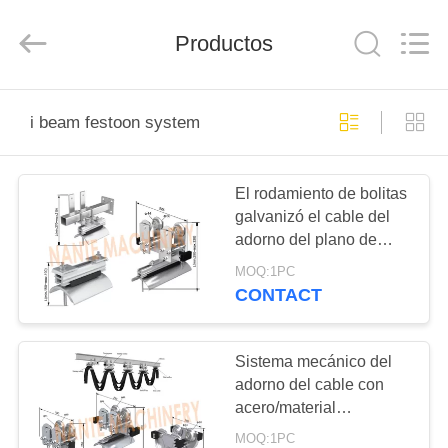
Shaoxing
Nante
Lifting
Productos
Eqiupment
Co.,Ltd..
All
Rights
Reserved.
INICIO
i beam festoon system
PRODUCTOS
El rodamiento de bolitas
galvanizó el cable del
SOBRE
adorno del plano de
NOSOTROS
acero para la
MOQ:1PC
temperatura
CONTACT
-30℃~+120℃
VISITA
A
Sistema mecánico del
adorno del cable con
LA
acero/material
FÁBRICA
galvanizados del ABS
MOQ:1PC