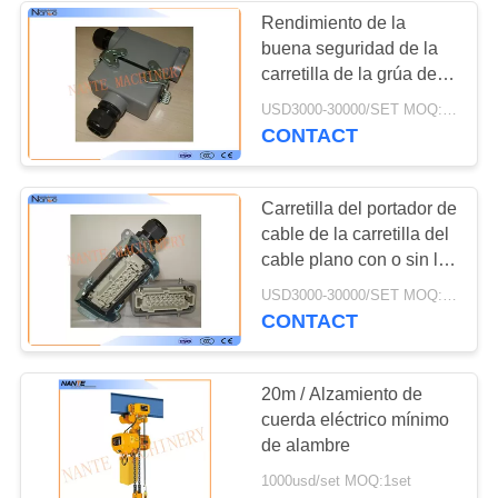
Rendimiento de la
buena seguridad de la
carretilla de la grúa de
arriba de las glándulas
USD3000-30000/SET MOQ:1 Piece / Pieces
que tapa y de conexión
CONTACT
alto
Carretilla del portador de
cable de la carretilla del
cable plano con o sin la
cubierta de la protección
USD3000-30000/SET MOQ:1 Piece / Pieces
CONTACT
20m / Alzamiento de
cuerda eléctrico mínimo
de alambre
1000usd/set MOQ:1set