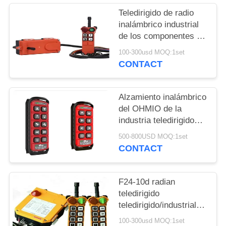
MAPA
Teledirigido de radio
DEL
inalámbrico industrial
SITIO
de los componentes de
la grúa móvil de F21-6s
100-300usd MOQ:1set
CONTACT
PRIVACY
POLICY
Alzamiento inalámbrico
del OHMIO de la
industria teledirigido
para la grúa de arriba
500-800USD MOQ:1set
del EOT de la grúa de
CONTACT
pórtico
F24-10d radian
teledirigido
teledirigido/industrial
inalámbrico del
100-300usd MOQ:1set