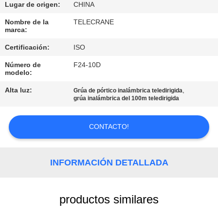
Lugar de origen:
CHINA
CONTROL
Nombre de la
TELECRANE
marca:
DE
Certificación:
ISO
CALIDAD
Número de
F24-10D
modelo:
CONTÁCTENOS
Alta luz:
,
Grúa de pórtico inalámbrica teledirigida
grúa inalámbrica del 100m teledirigida
SOLICITAR
UNA
CONTACTO!
COTIZACIÓN
INFORMACIÓN DETALLADA
COMPANY
NEWS
productos similares