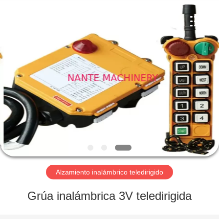
Shaoxing
Nante
Lifting
Eqiupment
Co.,Ltd..
All
Rights
Reserved.
INICIO
PRODUCTOS
SOBRE
NOSOTROS
VISITA
A
Alzamiento inalámbrico teledirigido
LA
Grúa inalámbrica 3V teledirigida
FÁBRICA