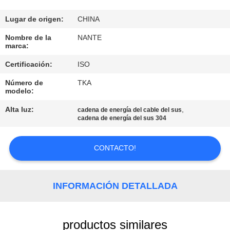
CONTROL
Lugar de origen:
CHINA
DE
Nombre de la
NANTE
marca:
CALIDAD
Certificación:
ISO
Número de
TKA
CONTÁCTENOS
modelo:
Alta luz:
,
cadena de energía del cable del sus
SOLICITAR
cadena de energía del sus 304
UNA
CONTACTO!
COTIZACIÓN
COMPANY
INFORMACIÓN DETALLADA
NEWS
productos similares