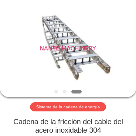
Shaoxing
Nante
Lifting
Eqiupment
Co.,Ltd..
All
Rights
Reserved.
INICIO
PRODUCTOS
SOBRE
NOSOTROS
VISITA
A
Sistema de la cadena de energía
LA
Cadena de la fricción del cable del
FÁBRICA
acero inoxidable 304