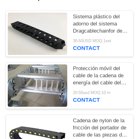
MAPA
DEL
Sistema plástico del
SITIO
adorno del sistema
Dragcablechainfor de
la cadena de energía
PRIVACY
30-50USD MOQ:1set
con ESTILO de TKA
CONTACT
POLICY
Protección móvil del
cable de la cadena de
energía del cable del
portador de la
20-50usd MOQ:10 m
manguera de la cadena
CONTACT
de la fricción del cable
Cadena de nylon de la
fricción del portador de
cable de las piezas de