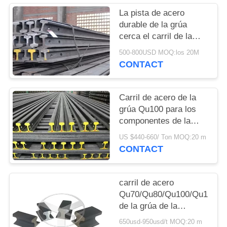
MAPA
La pista de acero
DEL
durable de la grúa
SITIO
cerca el carril de la
grúa con barandilla
500-800USD MOQ:los 20M
Qu70 con GB3426-82
CONTACT
PRIVACY
ninguna eclisa
POLICY
Carril de acero de la
grúa Qu100 para los
componentes de la
grúa de arriba/de la
US $440-660/ Ton MOQ:20 m
grúa de puente
CONTACT
carril de acero
Qu70/Qu80/Qu100/Qu120
de la grúa de la
longitud U71mn del
650usd-950usd/t MOQ:20 m