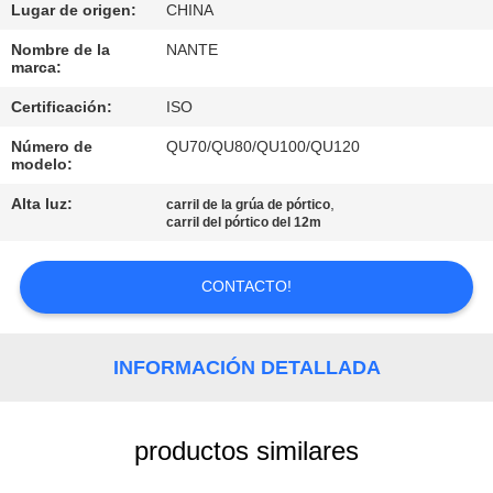
Lugar de origen:
CHINA
CONTROL
Nombre de la
NANTE
marca:
DE
Certificación:
ISO
CALIDAD
Número de
QU70/QU80/QU100/QU120
modelo:
CONTÁCTENOS
Alta luz:
,
carril de la grúa de pórtico
carril del pórtico del 12m
SOLICITAR
UNA
CONTACTO!
COTIZACIÓN
INFORMACIÓN DETALLADA
COMPANY
NEWS
productos similares