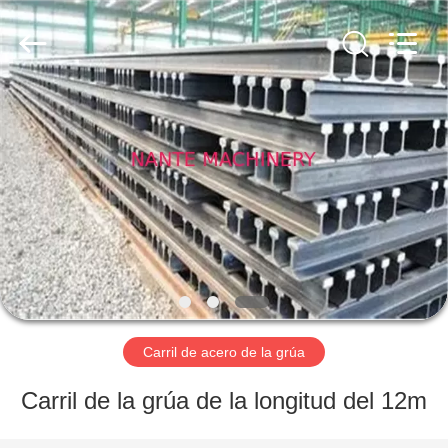
Shaoxing
Nante
Lifting
Eqiupment
Co.,Ltd..
All
Rights
Reserved.
INICIO
PRODUCTOS
SOBRE
NOSOTROS
VISITA
A
Carril de acero de la grúa
LA
Carril de la grúa de la longitud del 12m
FÁBRICA