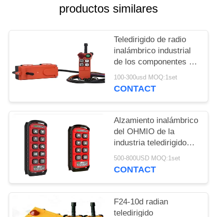
MAPA
productos similares
DEL
SITIO
Teledirigido de radio
inalámbrico industrial
de los componentes de
PRIVACY
la grúa móvil de F21-6s
100-300usd MOQ:1set
POLICY
CONTACT
Alzamiento inalámbrico
del OHMIO de la
industria teledirigido
para la grúa de arriba
500-800USD MOQ:1set
del EOT de la grúa de
CONTACT
pórtico
F24-10d radian
teledirigido