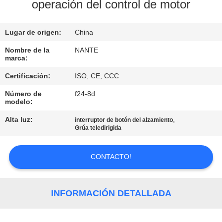
operación del control de motor
CONTROL
Lugar de origen:
China
DE
CALIDAD
Nombre de la
NANTE
marca:
Certificación:
ISO, CE, CCC
CONTÁCTENOS
Número de
f24-8d
modelo:
SOLICITAR
Alta luz:
,
interruptor de botón del alzamiento
UNA
Grúa teledirigida
COTIZACIÓN
CONTACTO!
COMPANY
NEWS
INFORMACIÓN DETALLADA