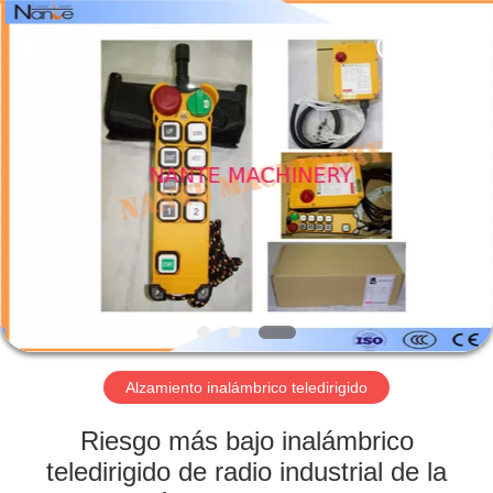
Shaoxing
Nante
Lifting
Eqiupment
Co.,Ltd..
All
Rights
Reserved.
INICIO
PRODUCTOS
SOBRE
NOSOTROS
VISITA
A
Alzamiento inalámbrico teledirigido
LA
Riesgo más bajo inalámbrico
FÁBRICA
teledirigido de radio industrial de la