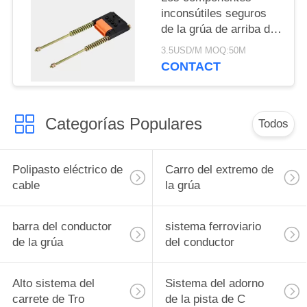
inconsútiles seguros
de la grúa de arriba de
la barra de distribución
3.5USD/M MOQ:50M
terminan el carril del
CONTACT
tensor 6P
Categorías Populares
Todos
Polipasto eléctrico de
Carro del extremo de
cable
la grúa
barra del conductor
sistema ferroviario
de la grúa
del conductor
Alto sistema del
Sistema del adorno
carrete de Tro
de la pista de C