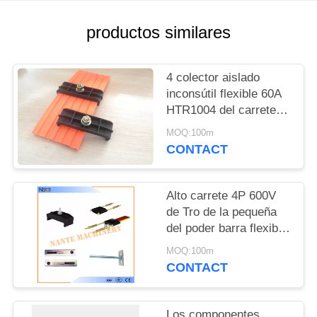
MAPA
DEL
productos similares
SITIO
4 colector aislado
PRIVACY
inconsútil flexible 60A
HTR1004 del carrete
POLICY
de poste UPVC alto Tro
MOQ:100m
CONTACT
Alto carrete 4P 600V
de Tro de la pequeña
del poder barra flexible
del conductor para las
MOQ:100m
herramientas eléctricas
CONTACT
Los componentes