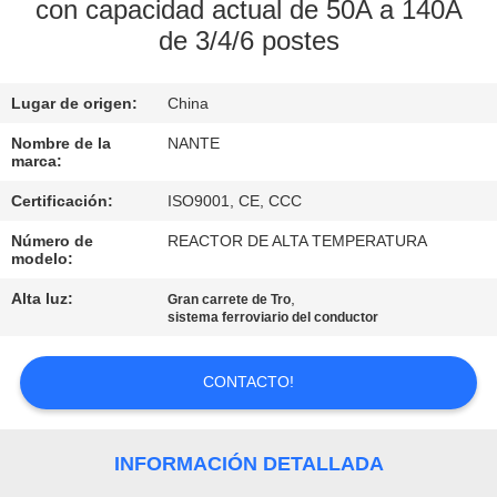
con capacidad actual de 50A a 140A
de 3/4/6 postes
CONTROL
DE
Lugar de origen:
China
CALIDAD
Nombre de la
NANTE
marca:
CONTÁCTENOS
Certificación:
ISO9001, CE, CCC
Número de
REACTOR DE ALTA TEMPERATURA
SOLICITAR
modelo:
UNA
Alta luz:
,
Gran carrete de Tro
sistema ferroviario del conductor
COTIZACIÓN
CONTACTO!
COMPANY
NEWS
INFORMACIÓN DETALLADA