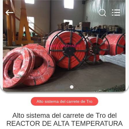
Shaoxing
Nante
Lifting
Eqiupment
Co.,Ltd..
All
Rights
Reserved.
INICIO
PRODUCTOS
SOBRE
NOSOTROS
VISITA
A
Alto sistema del carrete de Tro
LA
Alto sistema del carrete de Tro del
FÁBRICA
REACTOR DE ALTA TEMPERATURA