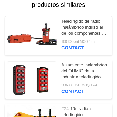
MAPA
productos similares
DEL
SITIO
Teledirigido de radio
inalámbrico industrial
de los componentes de
PRIVACY
la grúa móvil de F21-6s
100-300usd MOQ:1set
POLICY
CONTACT
Alzamiento inalámbrico
del OHMIO de la
industria teledirigido
para la grúa de arriba
500-800USD MOQ:1set
del EOT de la grúa de
CONTACT
pórtico
F24-10d radian
teledirigido