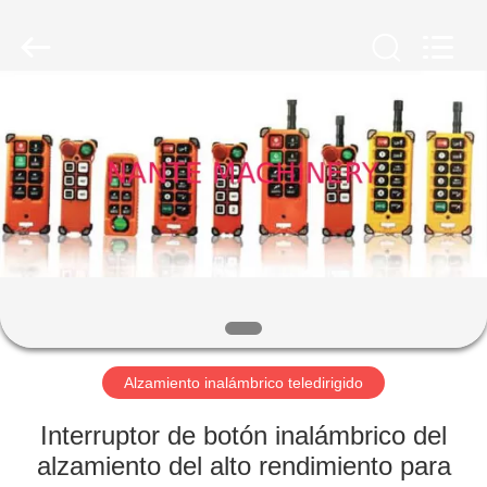
Shaoxing
Nante
Lifting
Eqiupment
Co.,Ltd..
All
Rights
Reserved.
INICIO
PRODUCTOS
SOBRE
NOSOTROS
VISITA
A
Alzamiento inalámbrico teledirigido
LA
Interruptor de botón inalámbrico del
FÁBRICA
alzamiento del alto rendimiento para