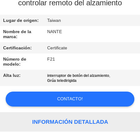
controlar remoto del alzamiento
CONTROL
Lugar de origen:
Taiwan
DE
CALIDAD
Nombre de la
NANTE
marca:
Certificación:
Certificate
CONTÁCTENOS
Número de
F21
modelo:
SOLICITAR
Alta luz:
,
interruptor de botón del alzamiento
UNA
Grúa teledirigida
COTIZACIÓN
CONTACTO!
COMPANY
NEWS
INFORMACIÓN DETALLADA