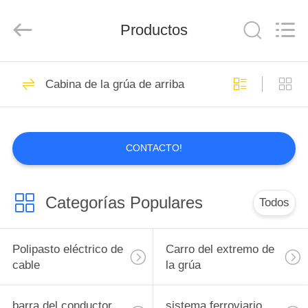
Shaoxing
Nante
Lifting
Productos
Eqiupment
Co.,Ltd..
All
Rights
Reserved.
INICIO
71
Cabina de la grúa de arriba
Polipasto eléctrico
PRODUCTOS
de cable
CONTACTO!
SOBRE
NOSOTROS
Categorías Populares
Todos
67
VISITA
Carro del extremo
A
Polipasto eléctrico de
Carro del extremo de
cable
la grúa
LA
de la grúa
FÁBRICA
barra del conductor
sistema ferroviario