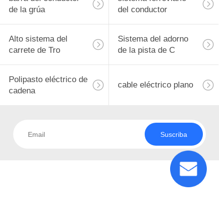
de la grúa
del conductor
CONTROL
DE
Alto sistema del
Sistema del adorno
41
CALIDAD
carrete de Tro
de la pista de C
barra del conductor
de la grúa
Polipasto eléctrico de
CONTÁCTENOS
cable eléctrico plano
cadena
SOLICITAR
UNA
Suscriba
COTIZACIÓN
99
sistema ferroviario
COMPANY
del conductor
NEWS