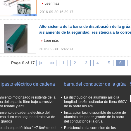
Leer más
2016-09-30 16:39:17
Alto sistema de la barra de distribución de la grúa
aislamiento de la seguridad, resistencia a la corro
Leer más
2016-09-30 16:46:39
Page 6 of 17
|<
<<
1
2
3
4
5
6
ipasto eléctrico de cadena
barra del conductor de la grúa
amiento motorizado resistente de la
La distribución de aluminio aisló la
pa del espacio libre bajo corrosivo
longitud los 6m estándar de tierra 660V
ba usable y anti
de la barra los 4m
amiento de cadena eléctrico del
Instalación fácil disponible de cobre de
cho duro con seguridad rotativa de
aluminio del poder grande de la barra
 grados
del conductor de la grúa
elada baja eléctrica 1~7.6m/min del
Resistencia a la corrosión de los