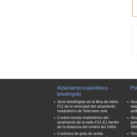
Alzamiento inalámbrico
Pol
teledirigido
Serie teledirigida de la fibra de vidrio
Alz
F21 de la velocidad del alzamiento
eta
inalámbrico de Telecrane sola
arri
Control remoto inalámbrico del
Alz
alzamiento de la radio F21-E1 dentro
gan
de la distancia del control del 100m
360
Controles de grúa de arriba
Ton