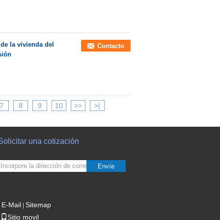
 de la vivienda del
Contacto
sión
7
8
9
10
>>
>|
Solicitar una cotización
Envíe
E-Mail
Sitemap
|
Sitio movil