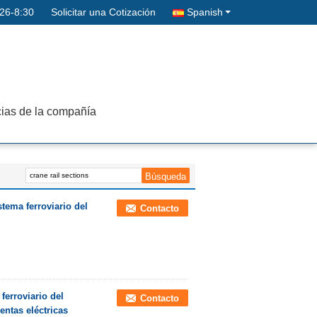
26-8:30
Solicitar una Cotización
Spanish
cias de la compañía
stema ferroviario del
Contacto
ferroviario del
Contacto
entas eléctricas