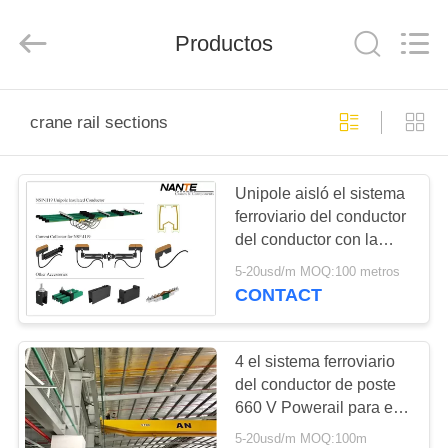
Shaoxing
Nante
Lifting
Productos
Eqiupment
Co.,Ltd..
All
Rights
Reserved.
INICIO
crane rail sections
PRODUCTOS
Unipole aisló el sistema
ferroviario del conductor
SOBRE
del conductor con la
NOSOTROS
junta de dilatación para
5-20usd/m MOQ:100 metros
viajar de la grúa
CONTACT
VISITA
A
4 el sistema ferroviario
del conductor de poste
LA
660 V Powerail para el
FÁBRICA
EOT Cranes HFP56 -3
5-20usd/m MOQ:100m