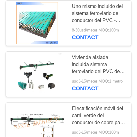
Uno mismo incluido del
sistema ferroviario del
conductor del PVC -
extinción de Boxline
8-30usd/meter MOQ:100m
verde
CONTACT
Vivienda aislada
incluida sistema
ferroviario del PVC de la
barra del conductor del
usd3-15/meter MOQ:1 metro
conductor de 4 postes
CONTACT
Electrificación móvil del
carril verde del
conductor de cobre para
las herramientas
usd3-15/meter MOQ:100m
eléctricas