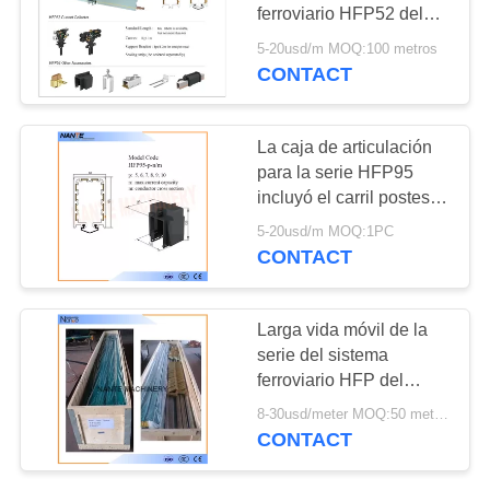
MAPA
ferroviario HFP52 del
DEL
conductor 50-140A con
5-20usd/m MOQ:100 metros
los accesorios 4/7 poste
CONTACT
SITIO
PRIVACY
La caja de articulación
para la serie HFP95
POLICY
incluyó el carril postes
5,6,7,8,9,10 Max.
5-20usd/m MOQ:1PC
Voltage 660V del
CONTACT
conductor
Larga vida móvil de la
serie del sistema
ferroviario HFP del
conductor de la barra de
8-30usd/meter MOQ:50 metros
distribución de la
CONTACT
electrificación