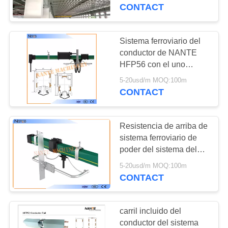
CONTACT
CONTROL
DE
Sistema ferroviario del
CALIDAD
conductor de NANTE
HFP56 con el uno
mismo - extinción del
5-20usd/m MOQ:100m
CONTÁCTENOS
PVC
CONTACT
SOLICITAR
Resistencia de arriba de
UNA
sistema ferroviario de
COTIZACIÓN
poder del sistema del
contacto a las
5-20usd/m MOQ:100m
sustancias químicas
CONTACT
COMPANY
NEWS
carril incluido del
conductor del sistema