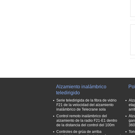
Alzamiento inalámbrico
Pol
teledirigido
Serie teledirigida de la fibra de vidrio
Alz
F21 de la velocidad del alzamiento
eta
inalámbrico de Telecrane sola
arri
Control remoto inalámbrico del
Alz
alzamiento de la radio F21-E1 dentro
gan
de la distancia del control del 100m
360
Controles de grúa de arriba
Ton