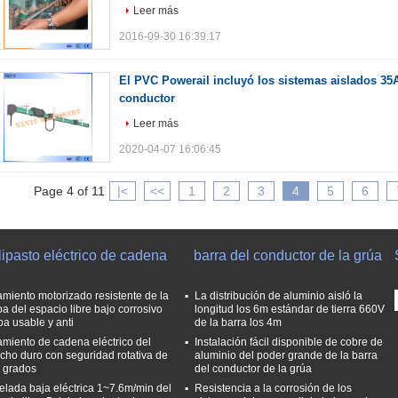
Leer más
2016-09-30 16:39:17
El PVC Powerail incluyó los sistemas aislados 35A 
conductor
Leer más
2020-04-07 16:06:45
Page 4 of 11
|<
<<
1
2
3
4
5
6
ipasto eléctrico de cadena
barra del conductor de la grúa
amiento motorizado resistente de la
La distribución de aluminio aisló la
pa del espacio libre bajo corrosivo
longitud los 6m estándar de tierra 660V
ba usable y anti
de la barra los 4m
amiento de cadena eléctrico del
Instalación fácil disponible de cobre de
cho duro con seguridad rotativa de
aluminio del poder grande de la barra
 grados
del conductor de la grúa
elada baja eléctrica 1~7.6m/min del
Resistencia a la corrosión de los