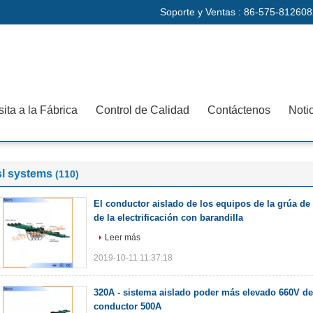
Soporte y Ventas :
86-575-812608
sita a la Fábrica
Control de Calidad
Contáctenos
Noti
sl systems
(110)
El conductor aislado de los equipos de la grúa de
de la electrificación con barandilla
Leer más
2019-10-11 11:37:18
320A - sistema aislado poder más elevado 660V de 
conductor 500A