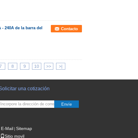
- 240A de la barra del
Contacto
7
8
9
10
>>
>|
Solicitar una cotización
Envíe
E-Mail
Sitemap
|
Sitio movil