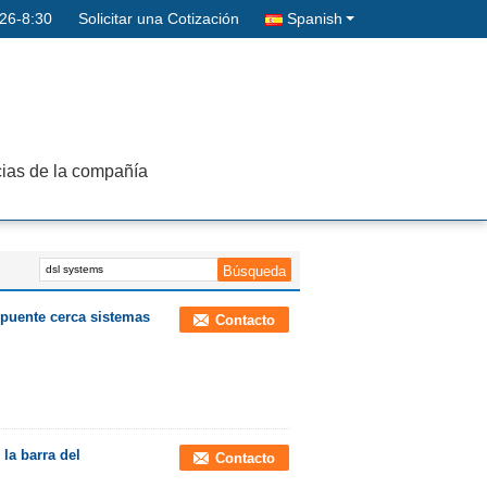
26-8:30
Solicitar una Cotización
Spanish
cias de la compañía
 puente cerca sistemas
Contacto
la barra del
Contacto