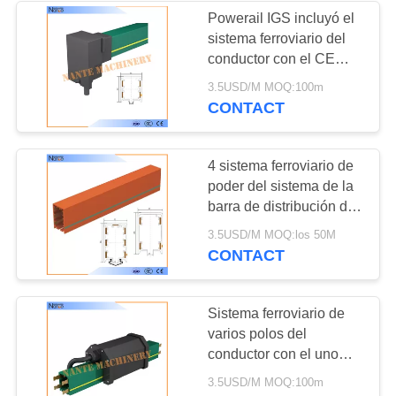
Powerail IGS incluyó el
sistema ferroviario del
conductor con el CE
certificado
3.5USD/M MOQ:100m
CONTACT
4 sistema ferroviario de
poder del sistema de la
barra de distribución de
la grúa de arriba de
3.5USD/M MOQ:los 50M
postes HFP 56 600v
CONTACT
Sistema ferroviario de
varios polos del
conductor con el uno
mismo - extinción de
3.5USD/M MOQ:100m
Shell NANTE HFP56