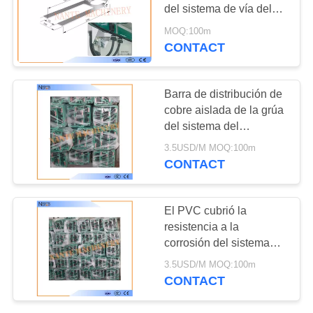
MAPA
del sistema de vía del
DEL
tren de la clase B1 8
MOQ:100m
CONTACT
SITIO
PRIVACY
Barra de distribución de
cobre aislada de la grúa
POLICY
del sistema del
conductor de la grúa de
3.5USD/M MOQ:100m
arriba
CONTACT
El PVC cubrió la
resistencia a la
corrosión del sistema
ferroviario del conductor
3.5USD/M MOQ:100m
para la herramienta
CONTACT
eléctrica