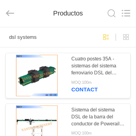
Shaoxing
Nante
Lifting
Productos
Eqiupment
Co.,Ltd..
All
Rights
Reserved.
INICIO
dsl systems
PRODUCTOS
Cuatro postes 35A -
sistemas del sistema
SOBRE
ferroviario DSL del
NOSOTROS
conductor 240A con la
MOQ:100m
vivienda del PVC
CONTACT
VISITA
A
Sistema del sistema
DSL de la barra del
LA
conductor de Powerail
FÁBRICA
de la barra de
MOQ:100m