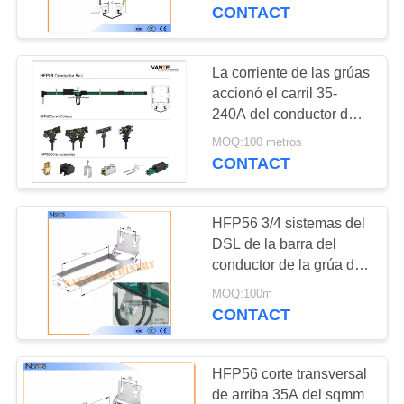
distribución para las
CONTACT
grúas de puente
CONTROL
DE
La corriente de las grúas
CALIDAD
accionó el carril 35-
240A del conductor de
los sistemas de HFP56
MOQ:100 metros
CONTÁCTENOS
Dsl con los accesorios
CONTACT
SOLICITAR
HFP56 3/4 sistemas del
UNA
DSL de la barra del
COTIZACIÓN
conductor de la grúa de
poste con la vivienda del
MOQ:100m
PVC
CONTACT
COMPANY
NEWS
HFP56 corte transversal
de arriba 35A del sqmm