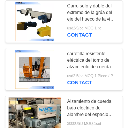
Carro solo y doble del
extremo de la grúa del
eje del hueco de la viga
en 0,25 kilovatios del
usd2-5/pc MOQ:1 pc
poder del motor por la
CONTACT
PC
carretilla resistente
eléctrica del torno del
alzamiento de cuerda de
alambre del carril dual
usd2-5/pc MOQ:1 Piece / Pieces
de 10 toneladas/50
CONTACT
toneladas
Alzamiento de cuerda
bajo eléctrico de
alambre del espacio
libre, alzamiento de la
3000USD MOQ:1set
grúa de arriba con la alta