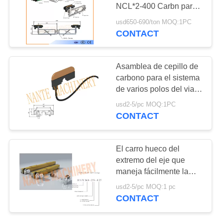
MAPA
NCL*2-400 Carbn para
DEL
el sistema ferroviario del
usd650-690/ton MOQ:1PC
conductor NSP-H32
CONTACT
SITIO
PRIVACY
Asamblea de cepillo de
carbono para el sistema
POLICY
de varios polos del viaje
de la cruz del carril del
usd2-5/pc MOQ:1PC
conductor
CONTACT
El carro hueco del
extremo del eje que
maneja fácilmente la
serie del HSE para la
usd2-5/pc MOQ:1 pc
sola viga Crane
CONTACT