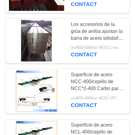
accesorios de la grúa de
CONTACT
arriba 70*40
CONTROL
DE
Los accesorios de la
CALIDAD
grúa de arriba ajustan la
barra de acero sólida/la
barra plana de acero
usd650-690/ton MOQ:1 tonelada
CONTÁCTENOS
laminada en caliente
CONTACT
SOLICITAR
Superficie de acero
UNA
NCC-400/cepillo de
COTIZACIÓN
NCC*2-400 Carbn para
el sistema ferroviario del
usd650-690/ton MOQ:1PC
conductor NSP-H32
CONTACT
COMPANY
NEWS
Superficie de acero
NCL-400/cepillo de