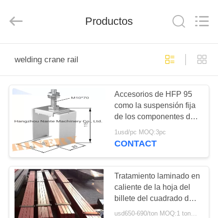
Shaoxing
Nante
Lifting
Productos
Eqiupment
Co.,Ltd..
All
Rights
Reserved.
INICIO
welding crane rail
PRODUCTOS
Accesorios de HFP 95
como la suspensión fija
SOBRE
de los componentes de
NOSOTROS
la grúa de
1usd/pc MOQ:3pc
pórtico/suspensión del
CONTACT
desplazamiento
VISITA
A
Tratamiento laminado en
caliente de la hoja del
LA
billete del cuadrado de
FÁBRICA
la grúa de los
usd650-690/ton MOQ:1 tonelada