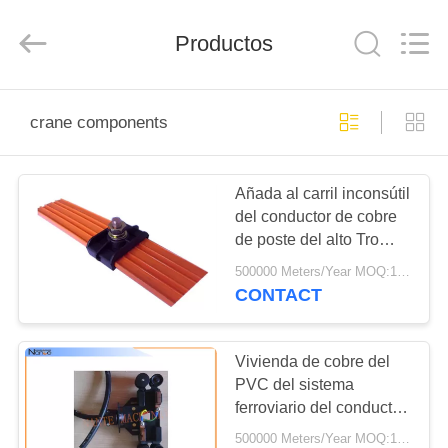
Shaoxing
Nante
Lifting
Productos
Eqiupment
Co.,Ltd..
All
Rights
Reserved.
INICIO
crane components
PRODUCTOS
Añada al carril inconsútil
del conductor de cobre
SOBRE
de poste del alto Tro
NOSOTROS
sistema 4 del carrete de
500000 Meters/Year MOQ:1 metro
CompareShare para la
CONTACT
grúa
VISITA
A
Vivienda de cobre del
PVC del sistema
LA
ferroviario del conductor
FÁBRICA
del colector para 4
500000 Meters/Year MOQ:100m