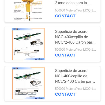
MAPA
2 toneladas para la
DEL
grúa/el tipo que viaja/fijó
500000 Meters/Year MOQ:1 set
el tipo
CONTACT
SITIO
PRIVACY
Superficie de acero
NCC-400/cepillo de
POLICY
NCC*2-400 Carbn para
el sistema ferroviario del
500000 Meters/Year MOQ:1PC
conductor NSP-H32
CONTACT
Superficie de acero
NCL-400/cepillo de
NCL*2-400 Carbn para
el sistema ferroviario del
500000 Meters/Year MOQ:1PC
conductor NSP-H32
CONTACT