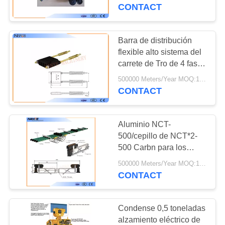
conductores
CONTACT
CONTROL
DE
Barra de distribución
CALIDAD
flexible alto sistema del
carrete de Tro de 4 fases
para la grúa de arriba
500000 Meters/Year MOQ:100m
CONTÁCTENOS
CONTACT
SOLICITAR
Aluminio NCT-
UNA
500/cepillo de NCT*2-
COTIZACIÓN
500 Carbn para los
accesorios del carril del
500000 Meters/Year MOQ:1PC
conductor NSP-H32
CONTACT
COMPANY
NEWS
Condense 0,5 toneladas
alzamiento eléctrico de