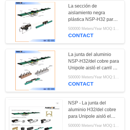
La sección de
aislamiento negra
plástica NSP-H32 para
prevenir la salida para
500000 Meters/Year MOQ:1PC
Unipole aisló el
CONTACT
conductor
La junta del aluminio
NSP-H32/del cobre para
Unipole aisló el carril del
conductor
500000 Meters/Year MOQ:1PC
CONTACT
NSP - La junta del
aluminio H32/del cobre
para Unipole aisló el
carril del conductor
500000 Meters/Year MOQ:1PC