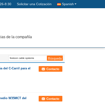
26-8:30
Solicitar una Cotización
Spanish
cias de la compañía
úa del C-Carril para el
Contacto
a medio W35MCT del
Contacto