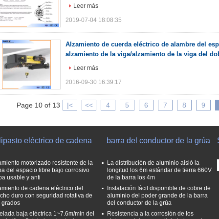
Leer más
2019-07-04 18:08:35
Alzamiento de cuerda eléctrico de alambre del esp
alzamiento de la viga/alzamiento de la viga del do
Leer más
2016-09-30 16:39:17
Page 10 of 13
|<
<<
4
5
6
7
8
9
ipasto eléctrico de cadena
barra del conductor de la grúa
amiento motorizado resistente de la
La distribución de aluminio aisló la
pa del espacio libre bajo corrosivo
longitud los 6m estándar de tierra 660V
ba usable y anti
de la barra los 4m
amiento de cadena eléctrico del
Instalación fácil disponible de cobre de
cho duro con seguridad rotativa de
aluminio del poder grande de la barra
 grados
del conductor de la grúa
elada baja eléctrica 1~7.6m/min del
Resistencia a la corrosión de los