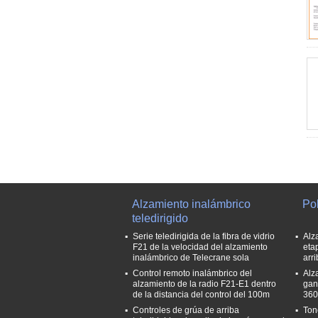
Alzamiento inalámbrico
Pol
teledirigido
Serie teledirigida de la fibra de vidrio
Alz
F21 de la velocidad del alzamiento
eta
inalámbrico de Telecrane sola
arri
Control remoto inalámbrico del
Alz
alzamiento de la radio F21-E1 dentro
gan
de la distancia del control del 100m
360
Controles de grúa de arriba
Ton