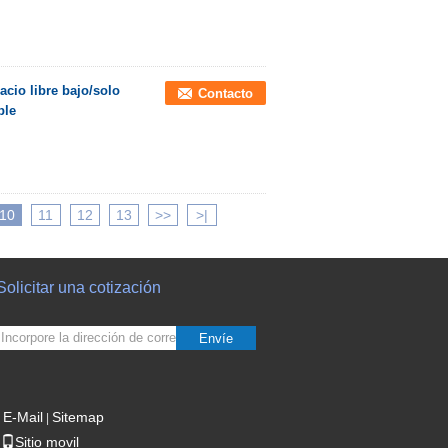
acio libre bajo/solo
Contacto
ble
10
11
12
13
>>
>|
Solicitar una cotización
Envíe
E-Mail
Sitemap
|
Sitio movil