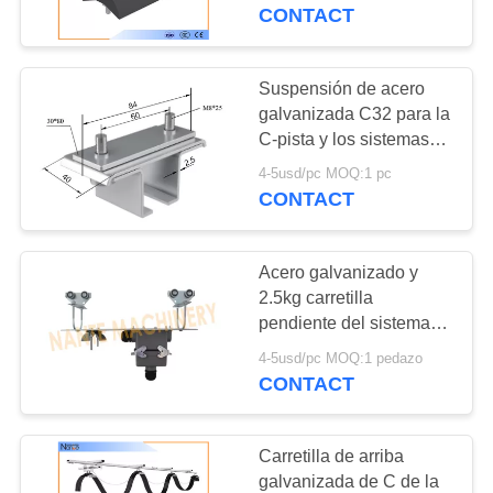
de la explosión
CONTACT
CONTROL
DE
Suspensión de acero
CALIDAD
galvanizada C32 para la
C-pista y los sistemas
de cable de acero del
4-5usd/pc MOQ:1 pc
CONTÁCTENOS
adorno del soporte del
CONTACT
ángulo
SOLICITAR
Acero galvanizado y
UNA
2.5kg carretilla
COTIZACIÓN
pendiente del sistema
C32 del adorno de la
4-5usd/pc MOQ:1 pedazo
pista del peso C para el
CONTACT
COMPANY
cable plano
NEWS
Carretilla de arriba
galvanizada de C de la