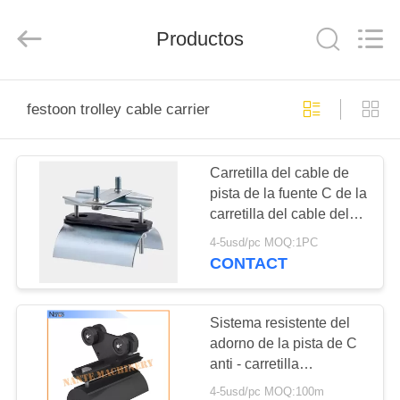
Shaoxing
Nante
Lifting
Productos
Eqiupment
Co.,Ltd..
All
Rights
Reserved.
INICIO
festoon trolley cable carrier
PRODUCTOS
Carretilla del cable de
pista de la fuente C de la
SOBRE
carretilla del cable del
NOSOTROS
extremo C32 para el
4-5usd/pc MOQ:1PC
sistema del adorno
CONTACT
VISITA
A
Sistema resistente del
adorno de la pista de C
LA
anti - carretilla
FÁBRICA
CCC/ISO/CE del cable
4-5usd/pc MOQ:100m