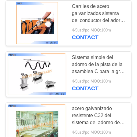
Carriles de acero
galvanizados sistema
del conductor del adorno
del carril de la grúa C
4-5usd/pc MOQ:100m
con el pasador de cobre
CONTACT
amarillo
Sistema simple del
adorno de la pista de la
asamblea C para la grúa
de arriba del transporte
4-5usd/pc MOQ:100m
CONTACT
acero galvanizado
resistente C32 del
sistema del adorno de la
pista de la longitud C de
4-5usd/pc MOQ:100m
los 4M/de los 6M