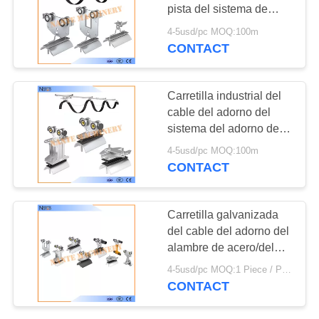
MAPA
pista del sistema de
DEL
acero del adorno para
4-5usd/pc MOQ:100m
los cables planos
CONTACT
SITIO
PRIVACY
Carretilla industrial del
cable del adorno del
POLICY
sistema del adorno de la
pista de C para el
4-5usd/pc MOQ:100m
sistema de transportador
CONTACT
Carretilla galvanizada
del cable del adorno del
alambre de acero/del
cable con el pasador de
4-5usd/pc MOQ:1 Piece / Pieces
cobre amarillo
CONTACT