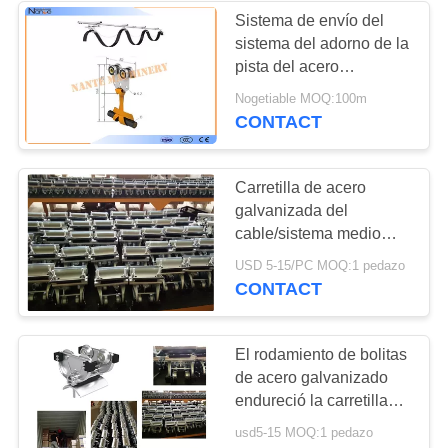
Sistema de envío del
sistema del adorno de la
pista del acero
inoxidable C para las
Nogetiable MOQ:100m
áreas a prueba de
CONTACT
explosiones
Carretilla de acero
galvanizada del
cable/sistema medio
W35MCT del adorno del
USD 5-15/PC MOQ:1 pedazo
haz I de la carretilla
CONTACT
encendido
El rodamiento de bolitas
de acero galvanizado
endureció la carretilla
del haz de I para la alta
usd5-15 MOQ:1 pedazo
capacidad que