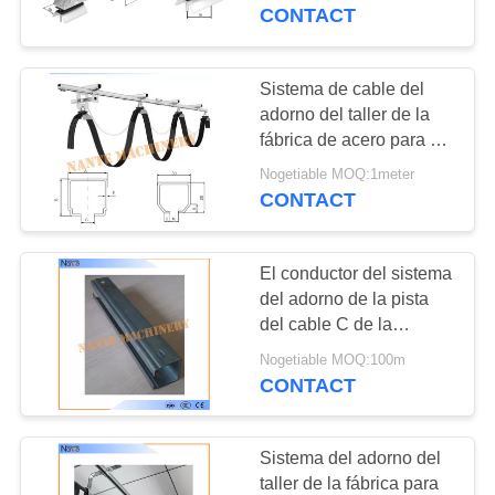
grúa/galvanizaron la
CONTACT
carretilla de acero del
CONTROL
cable del adorno
DE
Sistema de cable del
CALIDAD
adorno del taller de la
fábrica de acero para el
rodillo del cable de la
Nogetiable MOQ:1meter
CONTÁCTENOS
grúa de arriba
CONTACT
SOLICITAR
El conductor del sistema
UNA
del adorno de la pista
COTIZACIÓN
del cable C de la
energía baja cerca
Nogetiable MOQ:100m
32mm*30mm*1.5m m
CONTACT
COMPANY
con barandilla
NEWS
Sistema del adorno del
taller de la fábrica para