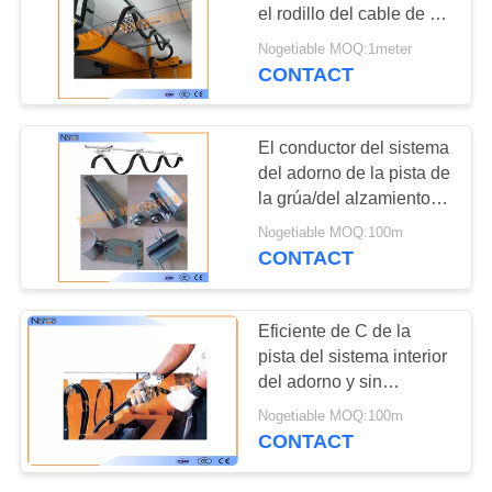
MAPA
el rodillo del cable de la
DEL
grúa de arriba
Nogetiable MOQ:1meter
CONTACT
SITIO
PRIVACY
El conductor del sistema
del adorno de la pista de
POLICY
la grúa/del alzamiento C
cerca
Nogetiable MOQ:100m
32mm*30mm*1.5m m
CONTACT
con barandilla
Eficiente de C de la
pista del sistema interior
del adorno y sin
necesidad de
Nogetiable MOQ:100m
mantenimiento seguros
CONTACT