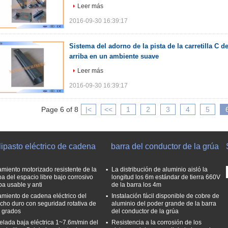
Leer más
2016-09-30 16:39:17
Sistema del adorno de la pista de la carretilla C d
arriba en un ambiente suave
Leer más
2016-09-30 16:39:17
Page 6 of 8
|<
<<
1
2
3
4
5
ipasto eléctrico de cadena
barra del conductor de la grúa
amiento motorizado resistente de la
La distribución de aluminio aisló la
pa del espacio libre bajo corrosivo
longitud los 6m estándar de tierra 660V
ba usable y anti
de la barra los 4m
amiento de cadena eléctrico del
Instalación fácil disponible de cobre de
cho duro con seguridad rotativa de
aluminio del poder grande de la barra
 grados
del conductor de la grúa
elada baja eléctrica 1~7.6m/min del
Resistencia a la corrosión de los