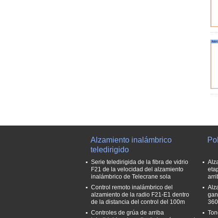
Alzamiento inalámbrico
Pol
teledirigido
Serie teledirigida de la fibra de vidrio
Alz
F21 de la velocidad del alzamiento
eta
inalámbrico de Telecrane sola
arri
Control remoto inalámbrico del
Alz
alzamiento de la radio F21-E1 dentro
gan
de la distancia del control del 100m
360
Controles de grúa de arriba
Ton