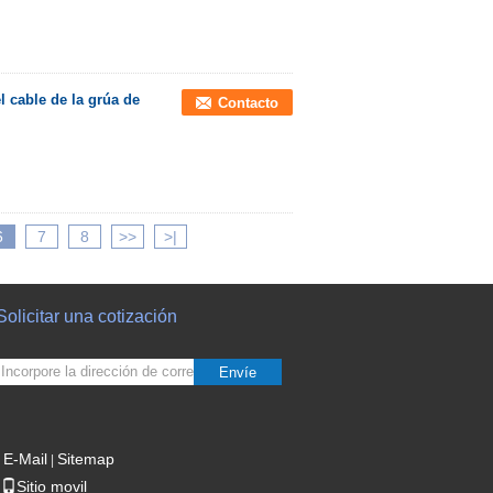
el cable de la grúa de
Contacto
6
7
8
>>
>|
Solicitar una cotización
Envíe
E-Mail
Sitemap
|
Sitio movil